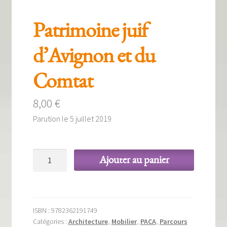
Patrimoine juif
d’Avignon et du
Comtat
8,00
€
Parution le 5 juillet 2019
quantité
Ajouter au panier
de
Patrimoine
juif
d'Avignon
ISBN :
9782362191749
et
Catégories :
Architecture
,
Mobilier
,
PACA
,
Parcours