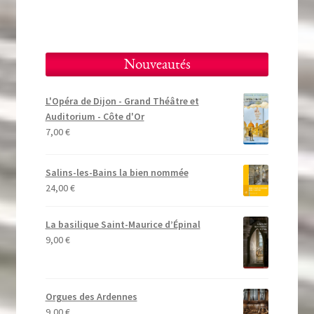
Nouveautés
L'Opéra de Dijon - Grand Théâtre et
Auditorium - Côte d'Or
7,00
€
Salins-les-Bains la bien nommée
24,00
€
La basilique Saint-Maurice d’Épinal
9,00
€
Orgues des Ardennes
9,00
€