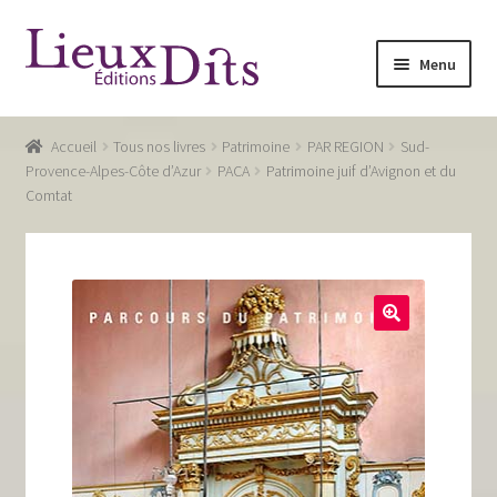
Aller
Aller
Menu
à
au
la
contenu
Accueil
navigation
Accueil
Tous nos livres
Patrimoine
PAR REGION
Sud-
Commande
Provence-Alpes-Côte d’Azur
PACA
Patrimoine juif d’Avignon et du
Comtat
Conditions générales de vente
Glossaire
Mentions légales / Données personnelles
Mon compte
Panier
Recevoir notre newsletter