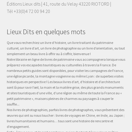
Éditions Lieux dits | 41, route du Velay 43220 RIOTORD |
Tél +33(0)4 72 00 94 20
Lieux Dits en quelques mots
Que vous recherchiez un livre d’histoire, un livre traitant du patrimoine
culturel, un livre d’art, un livre de photographie ou un livre d’orientation, ou tout
simplement un beau livre à offrir ou à s’offrir, bienvenue !
Notre librairie en ligne de livres de patrimoine vous accompagnera lorsque vous
préparez vos escapades touristiques ou culturelles à travers la France. De
nombreux petits guides sont disponibles, pour visiter les campagnes de France,
une église picarde, la montagne vosgienne ou même Lyon : de superbes visites
historiques en perspective ! Les beaux livres d’art, d’histoire et d’architecture
sont là pour ravir l’œil, la main et la matière grise, des plus grands monuments
et sites touristiques d’une ville, d’une région ou même de toute la France au «
petit patrimoine », maisons pleines de charmes ou paysages à couper le
souffle...
Nos livres de photographies, parfois livres de photographes, vous présentent des
œuvres qui ont su nous toucher : livres de voyages en Chine, en Inde, au Japon ;
livres humanitaires et humains… tous sont une histoire de rencontre et
d’engagement.