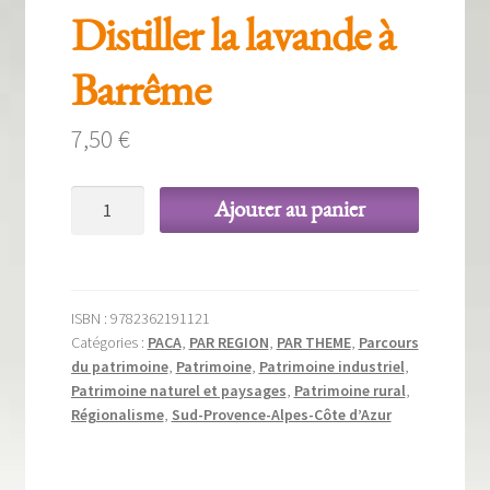
Distiller la lavande à
Barrême
7,50
€
quantité
Ajouter au panier
de
Distiller
la
lavande
ISBN :
9782362191121
à
Catégories :
PACA
,
PAR REGION
,
PAR THEME
,
Parcours
Barrême
du patrimoine
,
Patrimoine
,
Patrimoine industriel
,
Patrimoine naturel et paysages
,
Patrimoine rural
,
Régionalisme
,
Sud-Provence-Alpes-Côte d’Azur