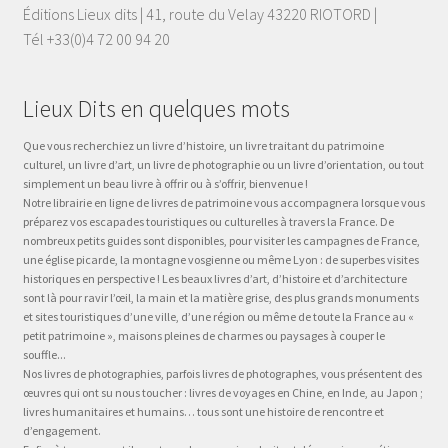
Éditions Lieux dits | 41, route du Velay 43220 RIOTORD |
Tél +33(0)4 72 00 94 20
Lieux Dits en quelques mots
Que vous recherchiez un livre d’histoire, un livre traitant du patrimoine
culturel, un livre d’art, un livre de photographie ou un livre d’orientation, ou tout
simplement un beau livre à offrir ou à s’offrir, bienvenue !
Notre librairie en ligne de livres de patrimoine vous accompagnera lorsque vous
préparez vos escapades touristiques ou culturelles à travers la France. De
nombreux petits guides sont disponibles, pour visiter les campagnes de France,
une église picarde, la montagne vosgienne ou même Lyon : de superbes visites
historiques en perspective ! Les beaux livres d’art, d’histoire et d’architecture
sont là pour ravir l’œil, la main et la matière grise, des plus grands monuments
et sites touristiques d’une ville, d’une région ou même de toute la France au «
petit patrimoine », maisons pleines de charmes ou paysages à couper le
souffle...
Nos livres de photographies, parfois livres de photographes, vous présentent des
œuvres qui ont su nous toucher : livres de voyages en Chine, en Inde, au Japon ;
livres humanitaires et humains… tous sont une histoire de rencontre et
d’engagement.