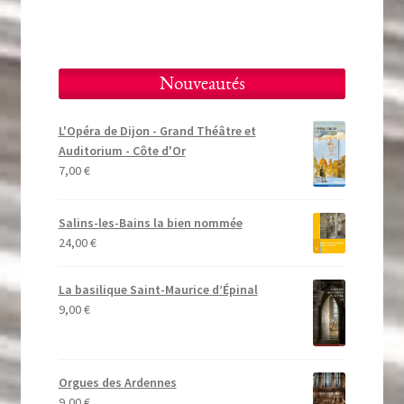
Nouveautés
L'Opéra de Dijon - Grand Théâtre et
Auditorium - Côte d'Or
7,00
€
Salins-les-Bains la bien nommée
24,00
€
La basilique Saint-Maurice d’Épinal
9,00
€
Orgues des Ardennes
9,00
€