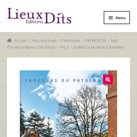
Aller
Aller
Menu
à
au
la
contenu
Accueil
navigation
Accueil
Tous nos livres
Patrimoine
PAR REGION
Sud-
Commande
Provence-Alpes-Côte d’Azur
PACA
Distiller la lavande à Barrême
Conditions générales de vente
Glossaire
Mentions légales / Données personnelles
Mon compte
Panier
Recevoir notre newsletter