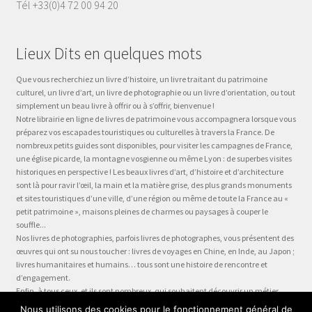
Tél +33(0)4 72 00 94 20
Lieux Dits en quelques mots
Que vous recherchiez un livre d’histoire, un livre traitant du patrimoine
culturel, un livre d’art, un livre de photographie ou un livre d’orientation, ou tout
simplement un beau livre à offrir ou à s’offrir, bienvenue !
Notre librairie en ligne de livres de patrimoine vous accompagnera lorsque vous
préparez vos escapades touristiques ou culturelles à travers la France. De
nombreux petits guides sont disponibles, pour visiter les campagnes de France,
une église picarde, la montagne vosgienne ou même Lyon : de superbes visites
historiques en perspective ! Les beaux livres d’art, d’histoire et d’architecture
sont là pour ravir l’œil, la main et la matière grise, des plus grands monuments
et sites touristiques d’une ville, d’une région ou même de toute la France au «
petit patrimoine », maisons pleines de charmes ou paysages à couper le
souffle...
Nos livres de photographies, parfois livres de photographes, vous présentent des
œuvres qui ont su nous toucher : livres de voyages en Chine, en Inde, au Japon ;
livres humanitaires et humains… tous sont une histoire de rencontre et
d’engagement.
Enfin, à tous ceux, et ils sont nombreux, qui souhaitent découvrir un métier,
préparer leur formation ou choisir leur orientation, à la question « quel métier ?
Nous utilisons des cookies pour le fonctionnement général de