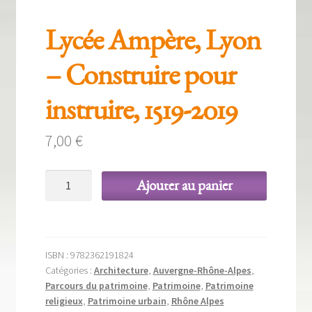
Lycée Ampère, Lyon
– Construire pour
instruire, 1519-2019
7,00
€
quantité
Ajouter au panier
de
Lycée
Ampère,
Lyon
ISBN :
9782362191824
–
Catégories :
Architecture
,
Auvergne-Rhône-Alpes
,
Construire
Parcours du patrimoine
,
Patrimoine
,
Patrimoine
pour
religieux
,
Patrimoine urbain
,
Rhône Alpes