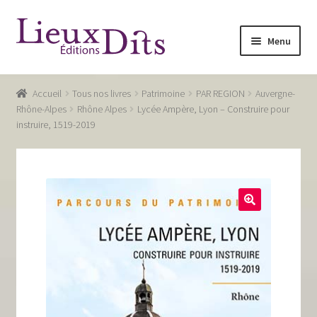
Aller
Aller
Menu
à
au
la
contenu
Accueil
navigation
Accueil
Tous nos livres
Patrimoine
PAR REGION
Auvergne-
Commande
Rhône-Alpes
Rhône Alpes
Lycée Ampère, Lyon – Construire pour
instruire, 1519-2019
Conditions générales de vente
Glossaire
Mentions légales / Données personnelles
Mon compte
Panier
Recevoir notre newsletter