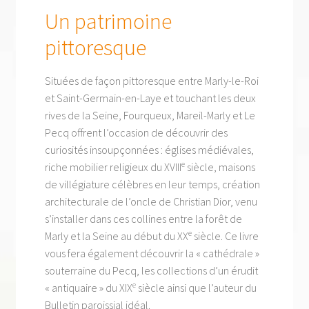
Un patrimoine
pittoresque
Situées de façon pittoresque entre Marly-le-Roi
et Saint-Germain-en-Laye et touchant les deux
rives de la Seine, Fourqueux, Mareil-Marly et Le
Pecq offrent l’occasion de découvrir des
curiosités insoupçonnées : églises médiévales,
e
riche mobilier religieux du XVIII
siècle, maisons
de villégiature célèbres en leur temps, création
architecturale de l’oncle de Christian Dior, venu
s’installer dans ces collines entre la forêt de
e
Marly et la Seine au début du XX
siècle. Ce livre
vous fera également découvrir la « cathédrale »
souterraine du Pecq, les collections d’un érudit
e
« antiquaire » du XIX
siècle ainsi que l’auteur du
Bulletin paroissial idéal.