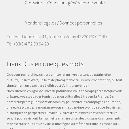
Glossaire
Conditions générales de vente
Mentions légales / Données personnelles
Éditions Lieux dits | 41, route du Velay 43220 RIOTORD |
Tél +33(0)4 72 00 94 20
Lieux Dits en quelques mots
Que vous recherchiez un livre d’histoire, un livre traitant du patrimoine
culturel, un livre d’art, un livre de photographie ou un livre d’orientation, ou tout
simplement un beau livre à offrir ou à s’offrir, bienvenue !
Notre librairie en ligne de livres de patrimoine vous accompagnera lorsque vous
préparez vos escapades touristiques ou culturelles à travers la France. De
nombreux petits guides sont disponibles, pour visiter les campagnes de France,
une église picarde, la montagne vosgienne ou même Lyon : de superbes visites
historiques en perspective ! Les beaux livres d’art, d’histoire et d’architecture
sont là pour ravir l’œil, la main et la matière grise, des plus grands monuments
et sites touristiques d’une ville, d’une région ou même de toute la France au «