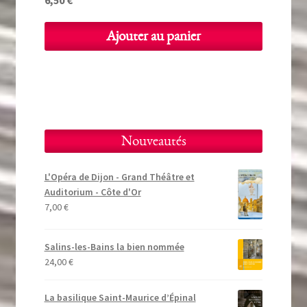
Ajouter au panier
Nouveautés
L'Opéra de Dijon - Grand Théâtre et
Auditorium - Côte d'Or
7,00
€
Salins-les-Bains la bien nommée
24,00
€
La basilique Saint-Maurice d’Épinal