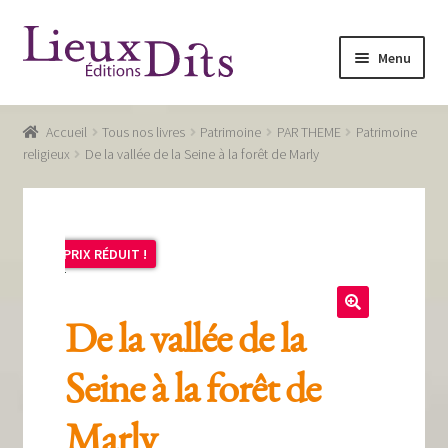
Aller
Aller
Menu
à
au
la
contenu
Accueil
navigation
Accueil
Tous nos livres
Patrimoine
PAR THEME
Patrimoine
Commande
religieux
De la vallée de la Seine à la forêt de Marly
Conditions générales de vente
Glossaire
PRIX RÉDUIT !
Mentions légales / Données personnelles
Mon compte
De la vallée de la
Panier
Seine à la forêt de
Recevoir notre newsletter
Marly