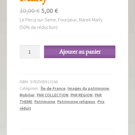
Tous nos livres
Le
Le
10,00
€
5,00
€
La qualité Lieux Dits
Le Pecq-sur-Seine, Fourqeux, Mareil-Marly
prix
prix
(50% de réduction)
initial
actuel
Nous contacter
était :
est :
Qui sommes-nous ?
quantité
Ajouter au panier
10,00 €.
5,00 €.
de
Les éditions Lieux Dits
De
la
vallée
ISBN :
9782905913166
de
Catégories :
Île-de-France
,
Images du patrimoine
,
la
Mobilier
,
PAR COLLECTION
,
PAR REGION
,
PAR
Seine
THEME
,
Patrimoine
,
Patrimoine religieux
,
Prix
réduit
à
la
forêt
de