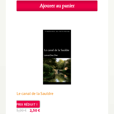
Ajouter au panier
Le canal de la Sauldre
PRIX RÉDUIT !
Le
Le
5,00
€
2,50
€