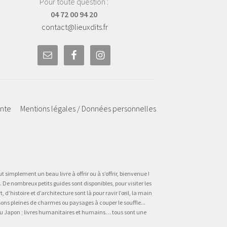
Pour toute question :
04 72 00 94 20
contact@lieuxdits.fr
ente
Mentions légales / Données personnelles
t simplement un beau livre à offrir ou à s’offrir, bienvenue !
 De nombreux petits guides sont disponibles, pour visiter les
’histoire et d’architecture sont là pour ravir l’œil, la main
sons pleines de charmes ou paysages à couper le souffle...
, au Japon ; livres humanitaires et humains… tous sont une