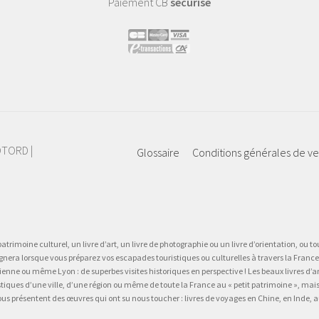
Paiement CB
sécurisé
IOTORD |
Glossaire
Conditions générales de v
atrimoine culturel, un livre d’art, un livre de photographie ou un livre d’orientation, ou tou
gnera lorsque vous préparez vos escapades touristiques ou culturelles à travers la France.
 ou même Lyon : de superbes visites historiques en perspective ! Les beaux livres d’art, d
stiques d’une ville, d’une région ou même de toute la France au « petit patrimoine », mai
vous présentent des œuvres qui ont su nous toucher : livres de voyages en Chine, en Inde