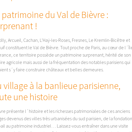
 patrimoine du Val de Bièvre :
rprenant !
illy, Arcueil, Cachan, L’Haÿ-les-Roses, Fresnes, Le Kremlin-Bicêtre et
ejuif constituent le Val de Bièvre. Tout proche de Paris, au cœur de l´Îl
rance, ce territoire possède un patrimoine surprenant, hérité de son
oire agricole mais aussi de la fréquentation des notables parisiens qui
ient s´y faire construire châteaux et belles demeures.
 village à la banlieue parisienne,
ute une histoire
ivre présente l´histoire et les richesses patrimoniales de ces anciens
ages devenus des villes très urbanisées du sud parisien, de la fondatio
ail au patrimoine industriel… Laissez-vous entraîner dans une visite