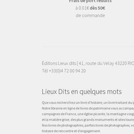
Frais de port réduits
à 0.01€
dès 50€
de commande
Éditions Lieux dits | 41, route du Velay 43220 R
Tél +33(0)4 72 00 94 20
Lieux Dits en quelques mots
Que vous recherchiez un livre d’histoire, un livre traitant du p
Notre librairie en ligne de livres de patrimoine vous accompa
campagnes de France, une église picarde, la montagne vosgienne
et la matière grise, des plus grands monuments et sites touri
Nos livres de photographies, parfois livres de photographes, 
histoire de rencontre et d’engagement.