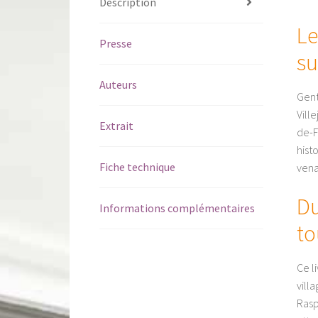
Description
Le
Presse
su
Auteurs
Gent
Vill
Extrait
de-F
hist
Fiche technique
vena
Du
Informations complémentaires
to
Ce l
vill
Rasp