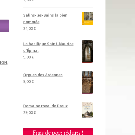
Salins-les-Bains la bien
nommée
24,00
€
La basilique Saint-Maurice
d’Épinal
9,00
€
TION
,
Orgues des Ardennes
9,00
€
Domaine royal de Dreux
29,00
€
Frais de port réduits !