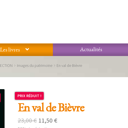
Actualités
Les livres
Glossaire
Mentions légales / Données personnelles
Mon compte
LECTION
Images du patrimoine
En val de Bièvre
 qualité Lieux Dits
Nous contacter
Qui sommes-nous ?
PRIX RÉDUIT !
En val de Bièvre
Le
Le
23,00
€
11,50
€