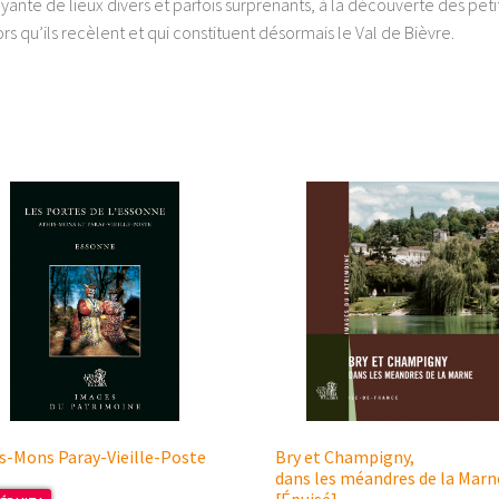
ayante de lieux divers et parfois surprenants, à la découverte des peti
ors qu’ils recèlent et qui constituent désormais le Val de Bièvre.
s-Mons Paray-Vieille-Poste
Bry et Champigny,
dans les méandres de la Marn
[Épuisé]