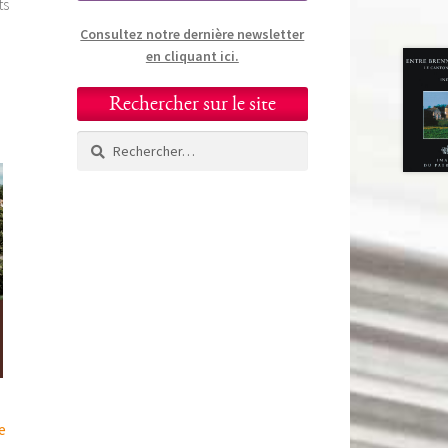
ts
Consultez notre dernière newsletter
en cliquant ici.
Rechercher sur le site
Rechercher :
e