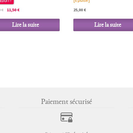
ÉDUIT !
Le
Le
0
€
11,50
€
25,00
€
prix
prix
initial
actuel
Lire la suite
Lire la suite
était :
est :
23,00 €.
11,50 €.
Paiement sécurisé