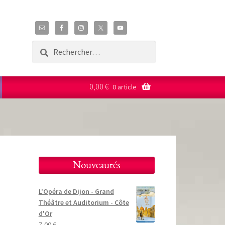
Rechercher :
0,00
€
0 article
Nouveautés
L'Opéra de Dijon - Grand
Théâtre et Auditorium - Côte
d'Or
7,00
€