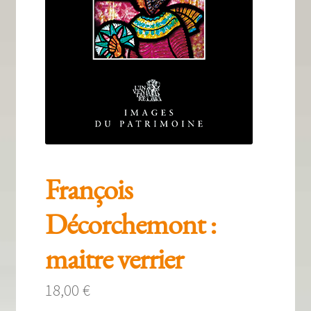
Tous nos livres
La qualité Lieux Dits
Nous contacter
Qui sommes-nous ?
Les éditions Lieux Dits
François
Décorchemont :
maitre verrier
18,00
€