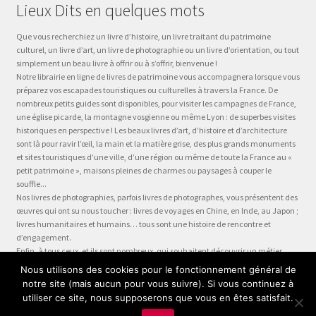
Lieux Dits en quelques mots
Que vous recherchiez un livre d’histoire, un livre traitant du patrimoine
culturel, un livre d’art, un livre de photographie ou un livre d’orientation, ou tout
simplement un beau livre à offrir ou à s’offrir, bienvenue !
Notre librairie en ligne de livres de patrimoine vous accompagnera lorsque vous
préparez vos escapades touristiques ou culturelles à travers la France. De
nombreux petits guides sont disponibles, pour visiter les campagnes de France,
une église picarde, la montagne vosgienne ou même Lyon : de superbes visites
historiques en perspective ! Les beaux livres d’art, d’histoire et d’architecture
sont là pour ravir l’œil, la main et la matière grise, des plus grands monuments
et sites touristiques d’une ville, d’une région ou même de toute la France au «
petit patrimoine », maisons pleines de charmes ou paysages à couper le
souffle...
Nos livres de photographies, parfois livres de photographes, vous présentent des
œuvres qui ont su nous toucher : livres de voyages en Chine, en Inde, au Japon ;
livres humanitaires et humains… tous sont une histoire de rencontre et
d’engagement.
Enfin, à tous ceux, et ils sont nombreux, qui souhaitent découvrir un métier,
préparer leur formation ou choisir leur orientation, à la question « quel métier ?
Nous utilisons des cookies pour le fonctionnement général de
» nous dédions la collection Être, véritable panorama du monde du travail, plus
notre site (mais aucun pour vous suivre). Si vous continuez à
qu’un guide des métiers, plus qu’une fiche métier… un test métier, un « stage
utiliser ce site, nous supposerons que vous en êtes satisfait.
en entreprise dans votre fauteuil » !