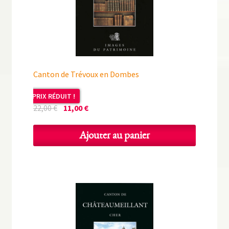
Canton de Trévoux en Dombes
PRIX RÉDUIT !
Le
Le
22,00
€
11,00
€
prix
prix
initial
actuel
Ajouter au panier
était :
est :
22,00 €.
11,00 €.