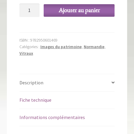
quantité
Ajouter au panier
de
François
Décorchemont
:
ISBN :
9782950601469
maitre
Catégories :
Images du patrimoine
,
Normandie
,
verrier
Vitraux
Description
Fiche technique
Informations complémentaires