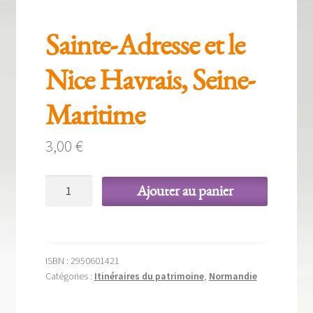
Sainte-Adresse et le
Nice Havrais, Seine-
Maritime
3,00
€
quantité
Ajouter au panier
de
Sainte-
Adresse
et
ISBN :
2950601421
le
Catégories :
Itinéraires du patrimoine
,
Normandie
Nice
Havrais,