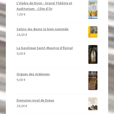
L'Opéra de Dijon - Grand Théâtre et
Auditorium - Côte d'Or
7,00
€
Salins-les-Bains la bien nommée
24,00
€
La basilique Saint-Maurice d’Épinal
9,00
€
Orgues des Ardennes
9,00
€
Domaine royal de Dreux
29,00
€