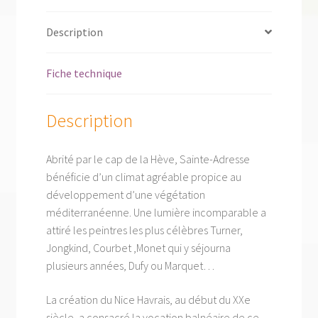
Seine-
Maritime
Description
Fiche technique
Description
Abrité par le cap de la Hève, Sainte-Adresse
bénéficie d’un climat agréable propice au
développement d’une végétation
méditerranéenne. Une lumière incomparable a
attiré les peintres les plus célèbres Turner,
Jongkind, Courbet ,Monet qui y séjourna
plusieurs années, Dufy ou Marquet…
La création du Nice Havrais, au début du XXe
siècle, a consacré la vocation balnéaire de ce