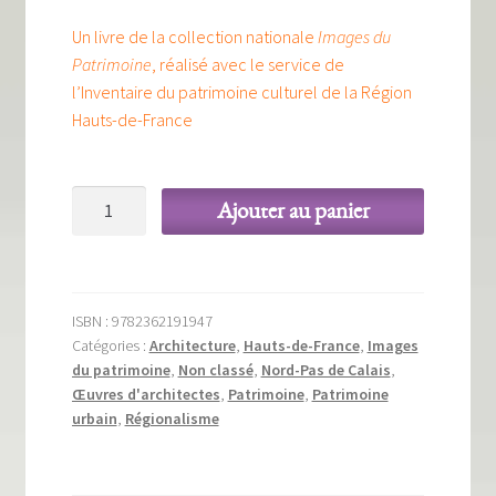
Un livre de la collection nationale
Images du
Patrimoine
, réalisé avec le service de
l’Inventaire du patrimoine culturel de la Région
Hauts-de-France
quantité
Ajouter au panier
de
Villeneuve
d’Ascq
-
ISBN :
9782362191947
Ville
Catégories :
Architecture
,
Hauts-de-France
,
Images
nouvelle,
du patrimoine
,
Non classé
,
Nord-Pas de Calais
,
ville
Œuvres d'architectes
,
Patrimoine
,
Patrimoine
urbain
,
Régionalisme
plurielle