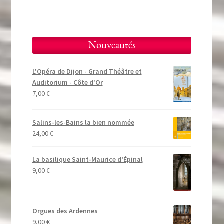
Nouveautés
L'Opéra de Dijon - Grand Théâtre et
Auditorium - Côte d'Or
7,00
€
Salins-les-Bains la bien nommée
24,00
€
La basilique Saint-Maurice d’Épinal
9,00
€
Orgues des Ardennes
9,00
€