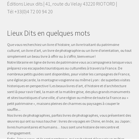
Éditions Lieux dits | 41, route du Velay 43220 RIOTORD |
Tél +33(0)4 72 00 94 20
Lieux Dits en quelques mots
Que vous recherchiez un livre d’histoire, un livre traitant du patrimoine
culturel, un livre d’art, un livre de photographie ou un livre d’orientation, ou tout
simplement un beau livre à offrir ou à s’offrir, bienvenue !
Notre librairie en ligne de livres de patrimoine vous accompagnera lorsque vous
préparez vos escapades touristiques ou culturelles à travers la France. De
nombreux petits guides sont disponibles, pour visiter les campagnes de France,
une église picarde, la montagne vosgienne ou même Lyon : de superbes visites
historiques en perspective ! Les beaux livres d’art, d’histoire et d’architecture
sont là pour ravir l’œil, la main et la matière grise, des plus grands monuments
et sites touristiques d’une ville, d’une région ou même de toute la France au «
petit patrimoine », maisons pleines de charmes ou paysages à couper le
souffle...
Nos livres de photographies, parfois livres de photographes, vous présentent des
œuvres qui ont su nous toucher : livres de voyages en Chine, en Inde, au Japon ;
livres humanitaires et humains… tous sont une histoire de rencontre et
d’engagement.
Enfin, à tous ceux, et ils sont nombreux, qui souhaitent découvrir un métier,