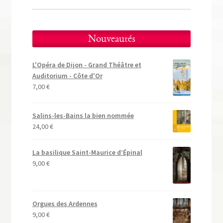
Nouveautés
L'Opéra de Dijon - Grand Théâtre et
Auditorium - Côte d'Or
7,00
€
Salins-les-Bains la bien nommée
24,00
€
La basilique Saint-Maurice d’Épinal
9,00
€
Orgues des Ardennes
9,00
€