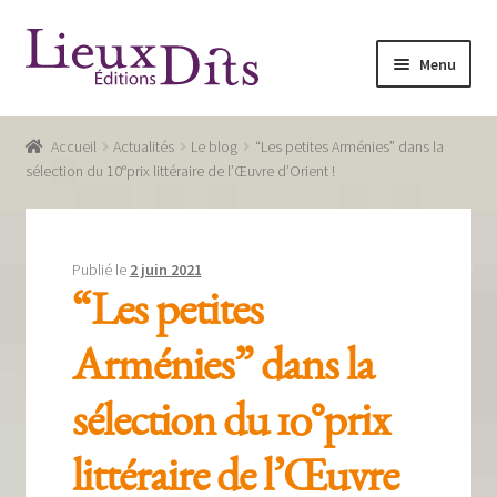
Aller
Aller
Menu
à
au
la
contenu
Accueil
navigation
Accueil
Actualités
Le blog
“Les petites Arménies” dans la
Commande
sélection du 10°prix littéraire de l’Œuvre d’Orient !
Conditions générales de vente
Glossaire
Publié le
2 juin 2021
“Les petites
Mentions légales / Données personnelles
Arménies” dans la
Mon compte
sélection du 10°prix
Panier
Recevoir notre newsletter
littéraire de l’Œuvre