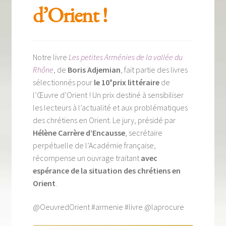
Tous nos livres
d’Orient !
La qualité Lieux Dits
Nous contacter
Notre livre
Les petites Arménies de la vallée du
Rhône
, de
Boris Adjemian
, fait partie des livres
Qui sommes-nous ?
sélectionnés pour
le 10°prix littéraire
de
l’Œuvre d’Orient ! Un prix destiné à sensibiliser
Les éditions Lieux Dits
les lecteurs à l’actualité et aux problématiques
des chrétiens en Orient. Le jury, présidé par
Hélène Carrère d’Encausse
, secrétaire
perpétuelle de l’Académie française,
récompense un ouvrage traitant
avec
espérance de la situation des chrétiens en
Orient
.
@OeuvredOrient #armenie #livre @laprocure