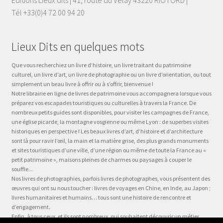
Tél +33(0)4 72 00 94 20
Lieux Dits en quelques mots
Que vous recherchiez un livre d’histoire, un livre traitant du patrimoine
culturel, un livre d’art, un livre de photographie ou un livre d’orientation, ou tout
simplement un beau livre à offrir ou à s’offrir, bienvenue !
Notre librairie en ligne de livres de patrimoine vous accompagnera lorsque vous
préparez vos escapades touristiques ou culturelles à travers la France. De
nombreux petits guides sont disponibles, pour visiter les campagnes de France,
une église picarde, la montagne vosgienne ou même Lyon : de superbes visites
historiques en perspective ! Les beaux livres d’art, d’histoire et d’architecture
sont là pour ravir l’œil, la main et la matière grise, des plus grands monuments
et sites touristiques d’une ville, d’une région ou même de toute la France au «
petit patrimoine », maisons pleines de charmes ou paysages à couper le
souffle...
Nos livres de photographies, parfois livres de photographes, vous présentent des
œuvres qui ont su nous toucher : livres de voyages en Chine, en Inde, au Japon ;
livres humanitaires et humains… tous sont une histoire de rencontre et
d’engagement.
Enfin, à tous ceux, et ils sont nombreux, qui souhaitent découvrir un métier,