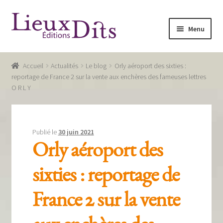
Aller
Aller
Menu
à
au
la
contenu
Accueil
navigation
Accueil
Actualités
Le blog
Orly aéroport des sixties :
Commande
reportage de France 2 sur la vente aux enchères des fameuses lettres
O R L Y
Conditions générales de vente
Glossaire
Publié le
30 juin 2021
Mentions légales / Données personnelles
Orly aéroport des
Mon compte
sixties : reportage de
Panier
France 2 sur la vente
Recevoir notre newsletter