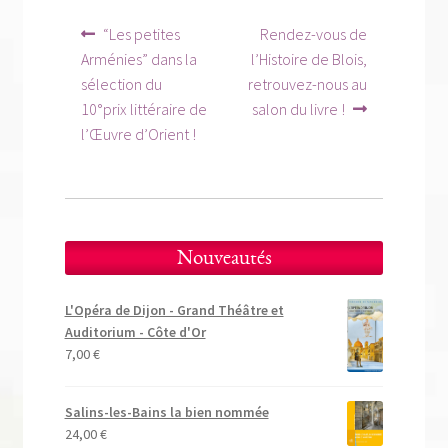
Navigation
Article
Article
“Les petites
Rendez-vous de
précédent :
suivant :
de
Arménies” dans la
l’Histoire de Blois,
sélection du
retrouvez-nous au
l’article
10°prix littéraire de
salon du livre !
l’Œuvre d’Orient !
Nouveautés
L'Opéra de Dijon - Grand Théâtre et
Auditorium - Côte d'Or
7,00
€
Salins-les-Bains la bien nommée
24,00
€