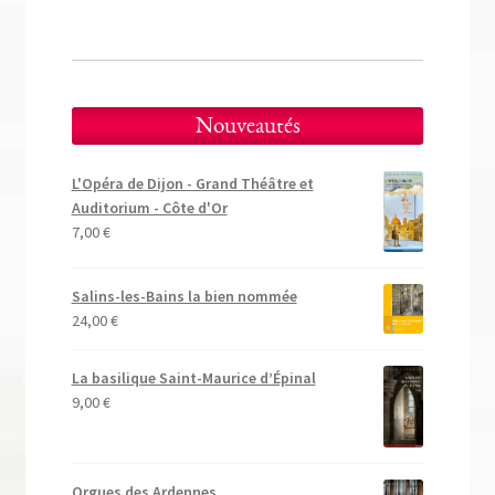
Nouveautés
L'Opéra de Dijon - Grand Théâtre et
Auditorium - Côte d'Or
7,00
€
Salins-les-Bains la bien nommée
24,00
€
La basilique Saint-Maurice d’Épinal
9,00
€
Orgues des Ardennes