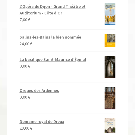
L'Opéra de Dijon - Grand Théâtre et
Auditorium - Côte d'Or
7,00
€
Salins-les-Bains la bien nommée
24,00
€
La basilique Saint-Maurice d’Épinal
9,00
€
Orgues des Ardennes
9,00
€
Domaine royal de Dreux
29,00
€