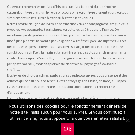
Que vous recherchiez un livre d’histoire, un livre traitant du patrimoine
culturel, un livre d’art, un livre de photographie ou un livre d’orientation, ou tout
simplement un beau livre à offrir ou à s’offrir, bienvenue !
Notre librairie en ligne de livres de patrimoine vous accompagnera lorsque vous
préparez vos escapades touristiques ou culturelles à travers la France. De
nombreux petits guides sont disponibles, pour visiter les campagnes de France,
une église picarde, la montagne vosgienne ou même Lyon : de superbes visites
historiques en perspective ! Les beaux livres d’art, d’histoire et d’architecture
sont là pour ravir l’œil, la main et la matière grise, des plus grands monuments
et sites touristiques d’une ville, d’une région ou même de toute la France au «
petit patrimoine », maisons pleines de charmes ou paysages à couper le
souffle...
Nos livres de photographies, parfois livres de photographes, vous présentent des
œuvres qui ont su nous toucher : livres de voyages en Chine, en Inde, au Japon ;
livres humanitaires et humains… tous sont une histoire de rencontre et
d’engagement.
Enfin, à tous ceux, et ils sont nombreux, qui souhaitent découvrir un métier,
préparer leur formation ou choisir leur orientation, à la question « quel métier ?
Nous utilisons des cookies pour le fonctionnement général de
» nous dédions la collection Être, véritable panorama du monde du travail, plus
notre site (mais aucun pour vous suivre). Si vous continuez à
qu’un guide des métiers, plus qu’une fiche métier… un test métier, un « stage
utiliser ce site, nous supposerons que vous en êtes satisfait.
en entreprise dans votre fauteuil » !
0
Ok