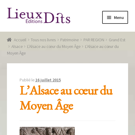
Aller
Aller
Menu
à
au
la
contenu
Accueil
navigation
Accueil
Tous nos livres
Patrimoine
PAR REGION
Grand Est
Commande
Alsace
L’Alsace au cœur du Moyen Âge
L’Alsace au cœur du
Moyen Âge
Conditions générales de vente
Glossaire
Publié le
16 juillet 2015
Mentions légales / Données personnelles
L’Alsace au cœur du
Mon compte
Moyen Âge
Panier
Recevoir notre newsletter