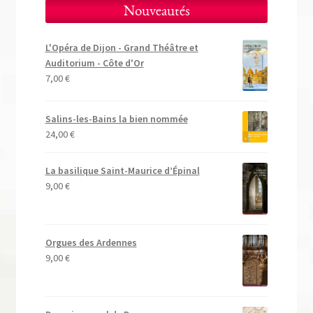
Nouveautés
L'Opéra de Dijon - Grand Théâtre et
Auditorium - Côte d'Or
7,00
€
Salins-les-Bains la bien nommée
24,00
€
La basilique Saint-Maurice d’Épinal
9,00
€
Orgues des Ardennes
9,00
€