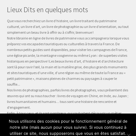
Lieux Dits en quelques mots
Que vous recherchiez un livre d’histoire, un livre traitant du patrimoine
culturel, un livre d’art, un livre de photographie ou un livre d’orientation, ou tout
simplement un beau livre à offrir ou à s’offrir, bienvenue !
Notre librairie en ligne de livres de patrimoine vous accompagnera lorsque vous
préparez vos escapades touristiques ou culturelles à travers la France. De
nombreux petits guides sont disponibles, pour visiter les campagnes de France,
une église picarde, la montagne vosgienne ou même Lyon : de superbes visites
historiques en perspective ! Les beaux livres d’art, d’histoire et d’architecture
sont là pour ravir l’œil, la main et la matière grise, des plus grands monuments
et sites touristiques d’une ville, d’une région ou même de toute la France au «
petit patrimoine », maisons pleines de charmes ou paysages à couper le
souffle...
Nos livres de photographies, parfois livres de photographes, vous présentent des
œuvres qui ont su nous toucher : livres de voyages en Chine, en Inde, au Japon ;
livres humanitaires et humains… tous sont une histoire de rencontre et
d’engagement.
Enfin, à tous ceux, et ils sont nombreux, qui souhaitent découvrir un métier,
préparer leur formation ou choisir leur orientation, à la question « quel métier ?
Nous utilisons des cookies pour le fonctionnement général de
» nous dédions la collection Être, véritable panorama du monde du travail, plus
notre site (mais aucun pour vous suivre). Si vous continuez à
qu’un guide des métiers, plus qu’une fiche métier… un test métier, un « stage
utiliser ce site, nous supposerons que vous en êtes satisfait.