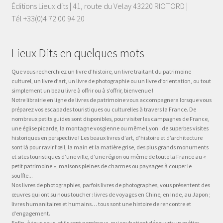
Éditions Lieux dits | 41, route du Velay 43220 RIOTORD |
Tél +33(0)4 72 00 94 20
Lieux Dits en quelques mots
Que vous recherchiez un livre d’histoire, un livre traitant du patrimoine
culturel, un livre d’art, un livre de photographie ou un livre d’orientation, ou tout
simplement un beau livre à offrir ou à s’offrir, bienvenue !
Notre librairie en ligne de livres de patrimoine vous accompagnera lorsque vous
préparez vos escapades touristiques ou culturelles à travers la France. De
nombreux petits guides sont disponibles, pour visiter les campagnes de France,
une église picarde, la montagne vosgienne ou même Lyon : de superbes visites
historiques en perspective ! Les beaux livres d’art, d’histoire et d’architecture
sont là pour ravir l’œil, la main et la matière grise, des plus grands monuments
et sites touristiques d’une ville, d’une région ou même de toute la France au «
petit patrimoine », maisons pleines de charmes ou paysages à couper le
souffle...
Nos livres de photographies, parfois livres de photographes, vous présentent des
œuvres qui ont su nous toucher : livres de voyages en Chine, en Inde, au Japon ;
livres humanitaires et humains… tous sont une histoire de rencontre et
d’engagement.
Enfin, à tous ceux, et ils sont nombreux, qui souhaitent découvrir un métier,