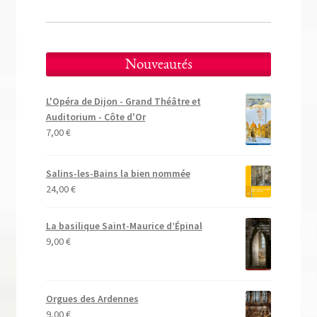
Nouveautés
L'Opéra de Dijon - Grand Théâtre et
Auditorium - Côte d'Or
7,00
€
Salins-les-Bains la bien nommée
24,00
€
La basilique Saint-Maurice d’Épinal
9,00
€
Orgues des Ardennes
9,00
€