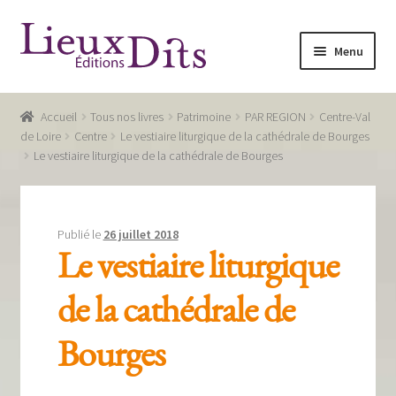
Aller
Aller
Menu
à
au
la
contenu
Accueil
navigation
Accueil
Tous nos livres
Patrimoine
PAR REGION
Centre-Val
Commande
de Loire
Centre
Le vestiaire liturgique de la cathédrale de Bourges
Le vestiaire liturgique de la cathédrale de Bourges
Conditions générales de vente
Glossaire
Publié le
26 juillet 2018
Mentions légales / Données personnelles
Le vestiaire liturgique
Mon compte
de la cathédrale de
Panier
Bourges
Recevoir notre newsletter