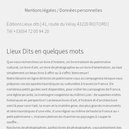
Mentions légales / Données personnelles
Éditions Lieux dits | 41, route du Velay 43220 RIOTORD |
Tél +33(0)4 72 00 94 20
Lieux Dits en quelques mots
Que vous recherchiez un livre d’histoire, un livre traitant du patrimoine
culturel, un livre d’art, un livre de photographie ou un livre d’orientation, ou tout
simplement un beau livre à offrir ou à s’offrir, bienvenue !
Notre librairie en ligne de livres de patrimoine vous accompagnera lorsque vous
préparez vos escapades touristiques ou culturelles à travers la France. De
nombreux petits guides sont disponibles, pour visiter les campagnes de France,
une église picarde, la montagne vosgienne ou même Lyon : de superbes visites
historiques en perspective ! Les beaux livres d’art, d’histoire et d’architecture
sont là pour ravir l’œil, la main et la matière grise, des plus grands monuments
et sites touristiques d’une ville, d’une région ou même de toute la France au «
petit patrimoine », maisons pleines de charmes ou paysages à couper le
souffle...
Nos livres de photographies, parfois livres de photographes, vous présentent des