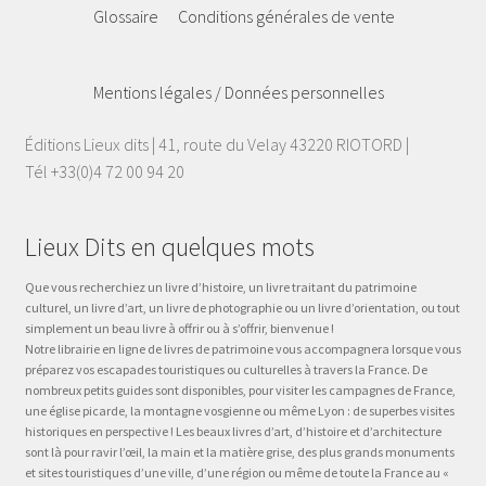
Glossaire
Conditions générales de vente
Mentions légales / Données personnelles
Éditions Lieux dits | 41, route du Velay 43220 RIOTORD |
Tél +33(0)4 72 00 94 20
Lieux Dits en quelques mots
Que vous recherchiez un livre d’histoire, un livre traitant du patrimoine
culturel, un livre d’art, un livre de photographie ou un livre d’orientation, ou tout
simplement un beau livre à offrir ou à s’offrir, bienvenue !
Notre librairie en ligne de livres de patrimoine vous accompagnera lorsque vous
préparez vos escapades touristiques ou culturelles à travers la France. De
nombreux petits guides sont disponibles, pour visiter les campagnes de France,
une église picarde, la montagne vosgienne ou même Lyon : de superbes visites
historiques en perspective ! Les beaux livres d’art, d’histoire et d’architecture
sont là pour ravir l’œil, la main et la matière grise, des plus grands monuments
et sites touristiques d’une ville, d’une région ou même de toute la France au «