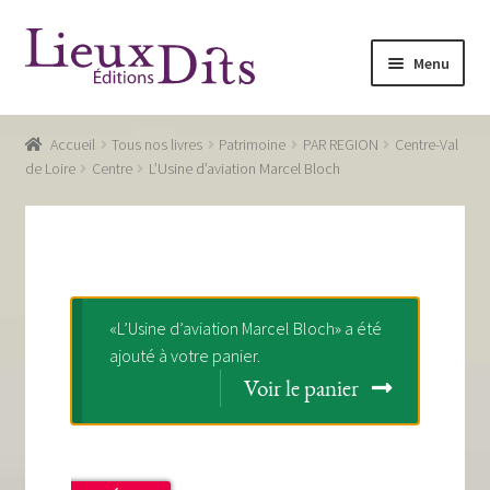
Aller
Aller
Menu
à
au
la
contenu
Accueil
navigation
Accueil
Tous nos livres
Patrimoine
PAR REGION
Centre-Val
Commande
de Loire
Centre
L’Usine d’aviation Marcel Bloch
Conditions générales de vente
Glossaire
Mentions légales / Données personnelles
«L’Usine d’aviation Marcel Bloch» a été
ajouté à votre panier.
Mon compte
Voir le panier
Panier
Recevoir notre newsletter