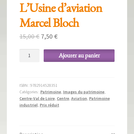
L’Usine d’aviation
Marcel Bloch
Le
Le
15,00
€
7,50
€
prix
prix
quantité
Ajouter au panier
initial
actuel
de
était :
est :
L'Usine
d'aviation
15,00 €.
7,50 €.
Marcel
ISBN :
9782914528351
Bloch
Catégories :
Patrimoine
,
Images du patrimoine
,
Centre-Val de Loire
,
Centre
,
Aviation
,
Patrimoine
industriel
,
Prix réduit