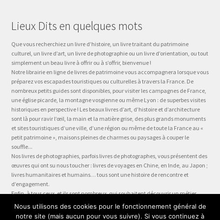
Lieux Dits en quelques mots
Que vous recherchiez un livre d’histoire, un livre traitant du patrimoine
culturel, un livre d’art, un livre de photographie ou un livre d’orientation, ou tout
simplement un beau livre à offrir ou à s’offrir, bienvenue !
Notre librairie en ligne de livres de patrimoine vous accompagnera lorsque vous
préparez vos escapades touristiques ou culturelles à travers la France. De
nombreux petits guides sont disponibles, pour visiter les campagnes de France,
une église picarde, la montagne vosgienne ou même Lyon : de superbes visites
historiques en perspective ! Les beaux livres d’art, d’histoire et d’architecture
sont là pour ravir l’œil, la main et la matière grise, des plus grands monuments
et sites touristiques d’une ville, d’une région ou même de toute la France au «
petit patrimoine », maisons pleines de charmes ou paysages à couper le
souffle...
Nos livres de photographies, parfois livres de photographes, vous présentent des
œuvres qui ont su nous toucher : livres de voyages en Chine, en Inde, au Japon ;
livres humanitaires et humains… tous sont une histoire de rencontre et
d’engagement.
Enfin, à tous ceux, et ils sont nombreux, qui souhaitent découvrir un métier,
préparer leur formation ou choisir leur orientation, à la question « quel métier ?
Nous utilisons des cookies pour le fonctionnement général de
» nous dédions la collection Être, véritable panorama du monde du travail, plus
notre site (mais aucun pour vous suivre). Si vous continuez à