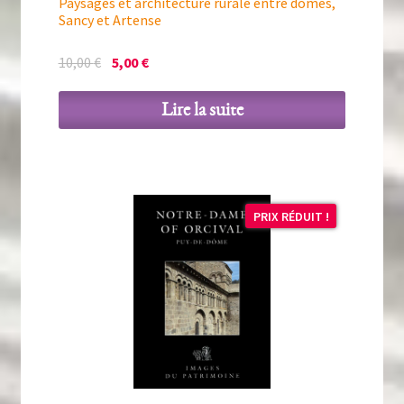
Paysages et architecture rurale entre dômes,
Sancy et Artense
Le
Le
10,00
€
5,00
€
prix
prix
initial
actuel
Lire la suite
était :
est :
10,00 €.
5,00 €.
PRIX RÉDUIT !