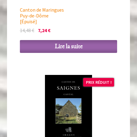
Canton de Maringues
Puy-de-Dôme
[Épuisé]
Le
Le
14,48
€
7,24
€
prix
prix
initial
actuel
Lire la suite
était :
est :
14,48 €.
7,24 €.
PRIX RÉDUIT !