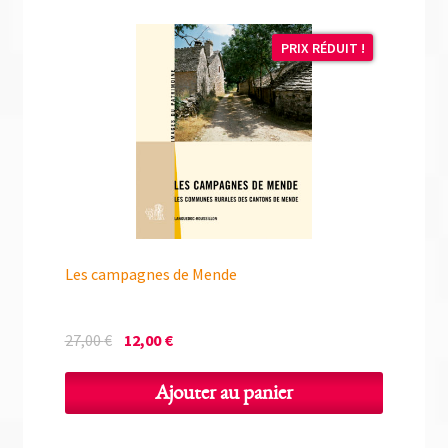
PRIX RÉDUIT !
Les campagnes de Mende
Le
Le
27,00
€
12,00
€
prix
prix
initial
actuel
Ajouter au panier
était :
est :
27,00 €.
12,00 €.