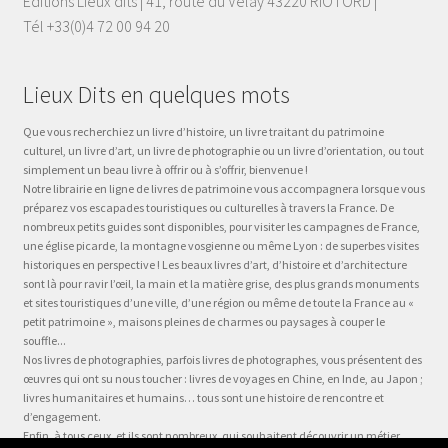
Éditions Lieux dits | 41, route du Velay 43220 RIOTORD |
Tél +33(0)4 72 00 94 20
Lieux Dits en quelques mots
Que vous recherchiez un livre d’histoire, un livre traitant du patrimoine
culturel, un livre d’art, un livre de photographie ou un livre d’orientation, ou tout
simplement un beau livre à offrir ou à s’offrir, bienvenue !
Notre librairie en ligne de livres de patrimoine vous accompagnera lorsque vous
préparez vos escapades touristiques ou culturelles à travers la France. De
nombreux petits guides sont disponibles, pour visiter les campagnes de France,
une église picarde, la montagne vosgienne ou même Lyon : de superbes visites
historiques en perspective ! Les beaux livres d’art, d’histoire et d’architecture
sont là pour ravir l’œil, la main et la matière grise, des plus grands monuments
et sites touristiques d’une ville, d’une région ou même de toute la France au «
petit patrimoine », maisons pleines de charmes ou paysages à couper le
souffle...
Nos livres de photographies, parfois livres de photographes, vous présentent des
œuvres qui ont su nous toucher : livres de voyages en Chine, en Inde, au Japon ;
livres humanitaires et humains… tous sont une histoire de rencontre et
d’engagement.
Enfin, à tous ceux, et ils sont nombreux, qui souhaitent découvrir un métier,