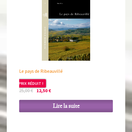
Le pays de Ribeauvillé
PRIX RÉDUIT !
Le
Le
25,00
€
12,50
€
prix
prix
initial
actuel
Lire la suite
était :
est :
25,00 €.
12,50 €.