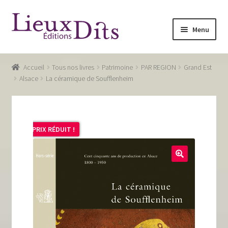
Aller
Aller
Menu
à
au
la
contenu
Accueil
navigation
Accueil
Tous nos livres
Patrimoine
PAR REGION
Grand Est
Commande
Alsace
La céramique de Soufflenheim
Conditions générales de vente
Glossaire
PRIX RÉDUIT !
Mentions légales / Données personnelles
Mon compte
Panier
Recevoir notre newsletter