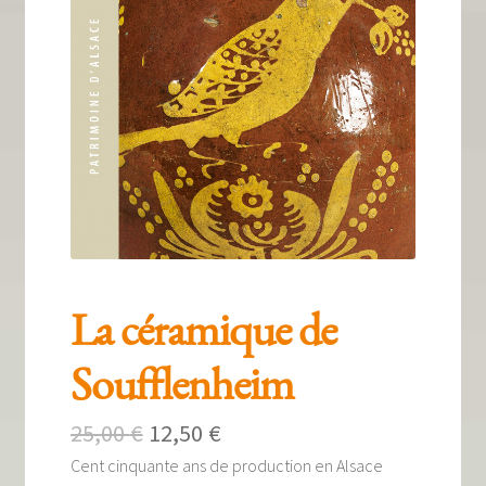
Tous nos livres
La qualité Lieux Dits
Nous contacter
Qui sommes-nous ?
Les éditions Lieux Dits
La céramique de
Soufflenheim
Le
Le
25,00
€
12,50
€
Cent cinquante ans de production en Alsace
prix
prix