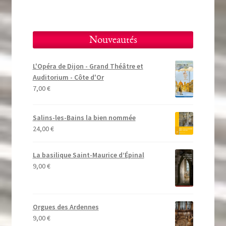
Nouveautés
L'Opéra de Dijon - Grand Théâtre et
Auditorium - Côte d'Or
7,00
€
Salins-les-Bains la bien nommée
24,00
€
La basilique Saint-Maurice d’Épinal
9,00
€
Orgues des Ardennes
9,00
€