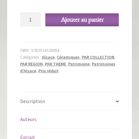
initial
actuel
quantité
était :
est :
Ajouter au panier
de
25,00 €.
12,50 €.
La
céramique
de
ISBN :
9782914528054
Soufflenheim
Catégories :
Alsace
,
Céramiques
,
PAR COLLECTION
,
PAR REGION
,
PAR THEME
,
Patrimoine
,
Patrimoines
d'Alsace
,
Prix réduit
Description
Auteurs
Extrait