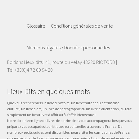
Glossaire
Conditions générales de vente
Mentions légales / Données personnelles
Éditions Lieux dits | 41, route du Velay 43220 RIOTORD |
Tél +33(0)4 72 00 94 20
Lieux Dits en quelques mots
Que vous recherchiez un livre d’histoire, un livre traitant du patrimoine
culturel, un livre d’art, un livre de photographie ou un livre d’orientation, ou tout
simplement un beau livre à offrir ou à s’offrir, bienvenue !
Notre librairie en ligne de livres de patrimoine vous accompagnera lorsque vous
préparez vos escapades touristiques ou culturelles à travers la France. De
nombreux petits guides sont disponibles, pour visiter les campagnes de France,
une église picarde, la montagne vosgienne ou même Lyon : de superbes visites