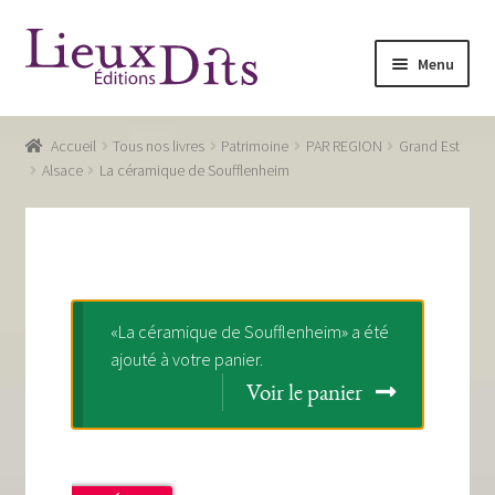
Aller
Aller
Menu
à
au
la
contenu
Accueil
navigation
Accueil
Tous nos livres
Patrimoine
PAR REGION
Grand Est
Commande
Alsace
La céramique de Soufflenheim
Conditions générales de vente
Glossaire
Mentions légales / Données personnelles
«La céramique de Soufflenheim» a été
ajouté à votre panier.
Mon compte
Voir le panier
Panier
Recevoir notre newsletter