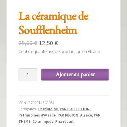
La céramique de
Soufflenheim
Le
Le
25,00
€
12,50
€
Cent cinquante ans de production en Alsace
prix
prix
initial
actuel
quantité
était :
est :
Ajouter au panier
de
25,00 €.
12,50 €.
La
céramique
de
ISBN :
9782914528054
Soufflenheim
Catégories :
Patrimoine
,
PAR COLLECTION
,
Patrimoines d'Alsace
,
PAR REGION
,
Alsace
,
PAR
THEME
,
Céramiques
,
Prix réduit