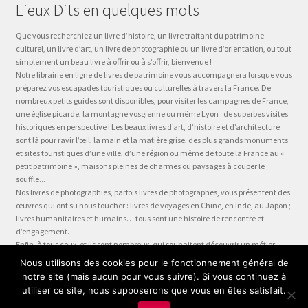
Lieux Dits en quelques mots
Que vous recherchiez un livre d’histoire, un livre traitant du patrimoine
culturel, un livre d’art, un livre de photographie ou un livre d’orientation, ou tout
simplement un beau livre à offrir ou à s’offrir, bienvenue !
Notre librairie en ligne de livres de patrimoine vous accompagnera lorsque vous
préparez vos escapades touristiques ou culturelles à travers la France. De
nombreux petits guides sont disponibles, pour visiter les campagnes de France,
une église picarde, la montagne vosgienne ou même Lyon : de superbes visites
historiques en perspective ! Les beaux livres d’art, d’histoire et d’architecture
sont là pour ravir l’œil, la main et la matière grise, des plus grands monuments
et sites touristiques d’une ville, d’une région ou même de toute la France au «
petit patrimoine », maisons pleines de charmes ou paysages à couper le
souffle...
Nos livres de photographies, parfois livres de photographes, vous présentent des
œuvres qui ont su nous toucher : livres de voyages en Chine, en Inde, au Japon ;
livres humanitaires et humains… tous sont une histoire de rencontre et
d’engagement.
Enfin, à tous ceux, et ils sont nombreux, qui souhaitent découvrir un métier,
préparer leur formation ou choisir leur orientation, à la question « quel métier ?
Nous utilisons des cookies pour le fonctionnement général de
» nous dédions la collection Être, véritable panorama du monde du travail, plus
notre site (mais aucun pour vous suivre). Si vous continuez à
qu’un guide des métiers, plus qu’une fiche métier… un test métier, un « stage
utiliser ce site, nous supposerons que vous en êtes satisfait.
en entreprise dans votre fauteuil » !