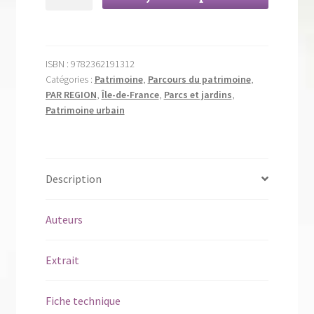
de
Montreuil,
patrimoine
horticole
ISBN :
9782362191312
Catégories :
Patrimoine
,
Parcours du patrimoine
,
PAR REGION
,
Île-de-France
,
Parcs et jardins
,
Patrimoine urbain
Description
Auteurs
Extrait
Fiche technique